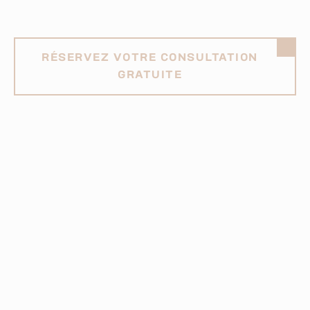
ACCOMPAGNE.
RÉSERVEZ VOTRE CONSULTATION
GRATUITE
Suivez-nous
Faites le choix de la réussite
financière avec Finance
Composée
PLANIFIER UN RENDEZ-VOUS