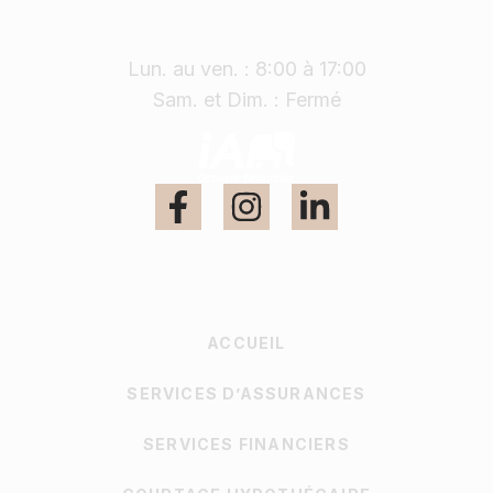
Horaire
Lun. au ven. : 8:00 à 17:00
Sam. et Dim. : Fermé
ACCUEIL
SERVICES D’ASSURANCES
SERVICES FINANCIERS