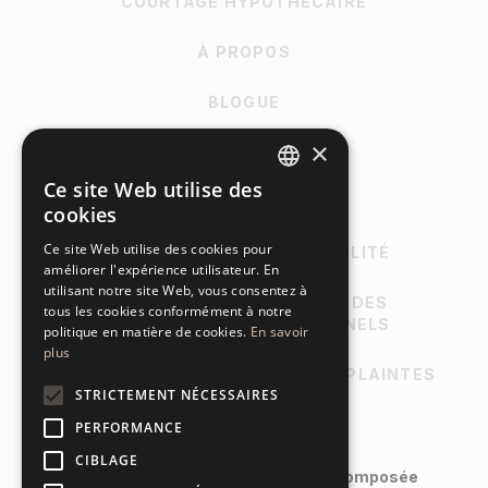
COURTAGE HYPOTHÉCAIRE
À PROPOS
BLOGUE
×
CARRIÈRE
Ce site Web utilise des
FRENCH
CONTACT
cookies
ENGLISH
Ce site Web utilise des cookies pour
POLITIQUE DE CONFIDENTIALITÉ
améliorer l'expérience utilisateur. En
utilisant notre site Web, vous consentez à
POLITIQUE DE PROTECTION DES
tous les cookies conformément à notre
RENSEIGNEMENTS PERSONNELS
politique en matière de cookies.
En savoir
plus
POLITIQUE DE TRAITEMENT DES PLAINTES
STRICTEMENT NÉCESSAIRES
PERFORMANCE
CIBLAGE
© Tous droits réservés à Finance Composée